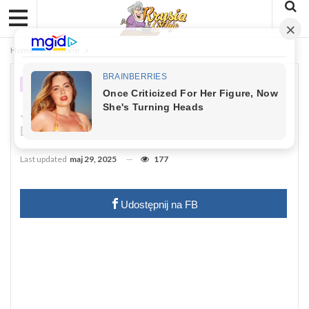
Home
Historie
HISTORIE
Jak Zrobić Aksamitny Krem Malinowy
Do Każdego Tortu
Last updated
maj 29, 2025
177
Udostępnij na FB