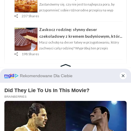
Zastanówmy się, czy nie jest to najlepsza pora, by
przypomnieć sobie różnorodne przepisy na wyp
237 Shares
Zaskocz rodzinę: słynny deser
czekoladowy z kremem budyniowym, któr...
Masz ochotę na deser łatwy w przygotowaniu, który
zachwyci całą rodzinę? Wypróbuj ten przepis
198 Shares
Strona Główna
Polityka Plików Cookies (EU)
Oświadczenie O Ochronie Prywatności (EU)
Wyłączenie Odpowiedzialności
© 2022 - krysiagotuje.pl - Wszelkie prawa zastrzeżone
1