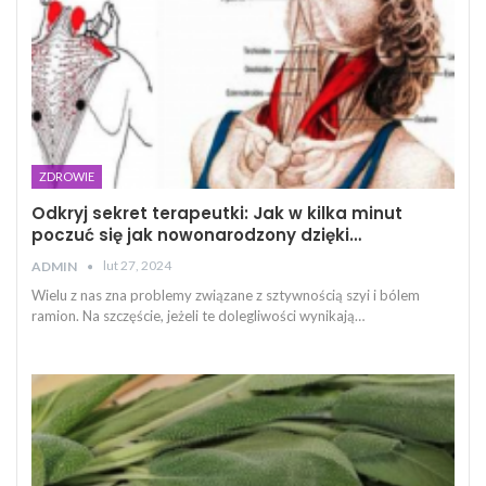
ZDROWIE
Odkryj sekret terapeutki: Jak w kilka minut
poczuć się jak nowonarodzony dzięki…
lut 27, 2024
ADMIN
Wielu z nas zna problemy związane z sztywnością szyi i bólem
ramion. Na szczęście, jeżeli te dolegliwości wynikają…