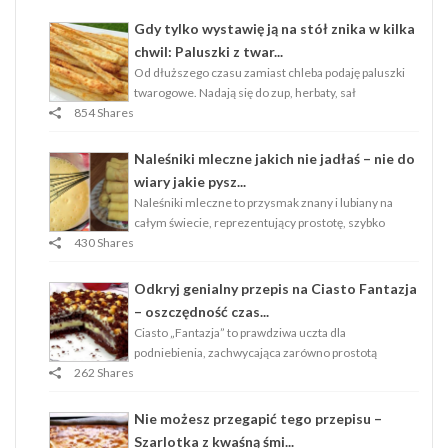
Gdy tylko wystawię ją na stół znika w kilka
chwil: Paluszki z twar...
Od dłuższego czasu zamiast chleba podaję paluszki
twarogowe. Nadają się do zup, herbaty, sał
854 Shares
Naleśniki mleczne jakich nie jadłaś – nie do
wiary jakie pysz...
Naleśniki mleczne to przysmak znany i lubiany na
całym świecie, reprezentujący prostotę, szybko
430 Shares
Odkryj genialny przepis na Ciasto Fantazja
– oszczędność czas...
Ciasto „Fantazja” to prawdziwa uczta dla
podniebienia, zachwycająca zarówno prostotą
262 Shares
Nie możesz przegapić tego przepisu –
Szarlotka z kwaśną śmi...