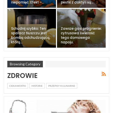
niepamięć: Efekt –…
pestki z daktyli są…
Schudnij szybko: Ten
Zawsze gasi pragnienie:
spalacz tłuszczu jest
cytrusowa świeżość
bombą odchudzającą,
tego domowego
którą…
napoju.
Browsing Category
ZDROWIE
CIEKAWOSTKI
HISTORIE
PRZEPISY KULINARNE