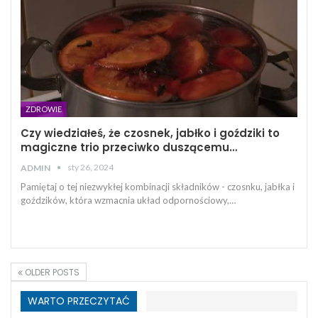
ZDROWIE
Czy wiedziałeś, że czosnek, jabłko i goździki to
magiczne trio przeciwko duszącemu…
sty 26, 2024
ADMIN
Pamiętaj o tej niezwykłej kombinacji składników - czosnku, jabłka i
goździków, która wzmacnia układ odpornościowy,…
OLDER POSTS
WARTO PRZECZYTAĆ