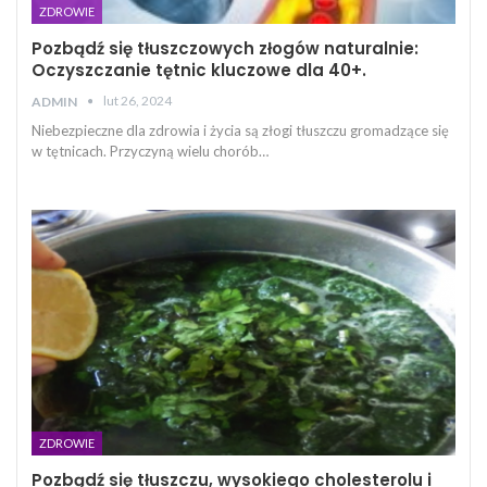
ZDROWIE
Pozbądź się tłuszczowych złogów naturalnie:
Oczyszczanie tętnic kluczowe dla 40+.
lut 26, 2024
ADMIN
Niebezpieczne dla zdrowia i życia są złogi tłuszczu gromadzące się
w tętnicach. Przyczyną wielu chorób…
ZDROWIE
Pozbądź się tłuszczu, wysokiego cholesterolu i