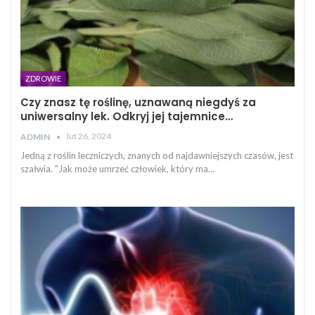
ZDROWIE
Czy znasz tę roślinę, uznawaną niegdyś za
uniwersalny lek. Odkryj jej tajemnice…
lut 26, 2024
ADMIN
Jedną z roślin leczniczych, znanych od najdawniejszych czasów, jest
szałwia. "Jak może umrzeć człowiek, który ma…