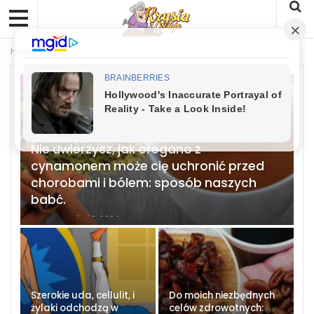
Home
ZDROWIE
Nie uwierzysz, jak oregano z
cynamonem może cię uchronić przed
chorobami i bólem: sposób naszych
babć.
kwi 2, 2024
ADMIN
Szerokie uda, cellulit, i
Do moich niezbędnych
żylaki odchodzą w
celów zdrowotnych: