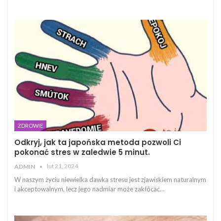
ZDROWIE
Odkryj, jak ta japońska metoda pozwoli Ci
pokonać stres w zaledwie 5 minut.
lut 21, 2024
ADMIN
W naszym życiu niewielka dawka stresu jest zjawiskiem naturalnym
i akceptowalnym, lecz jego nadmiar może zakłócać…